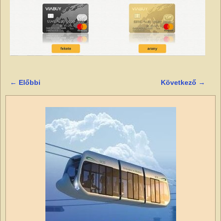
← Előbbi
Következő →
Kép navigáció