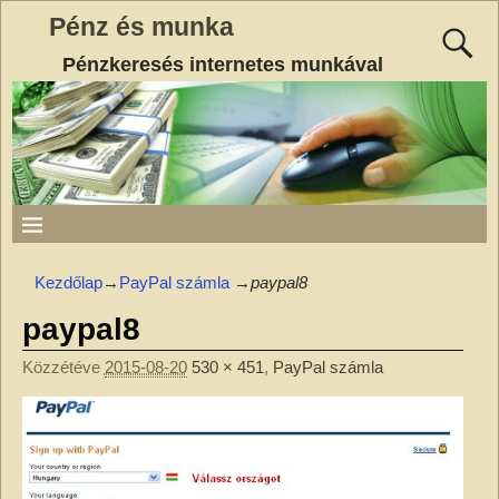
Pénz és munka
Pénzkeresés internetes munkával
Kezdőlap
→
PayPal számla
→
paypal8
paypal8
Közzétéve
2015-08-20
530 × 451
,
PayPal számla