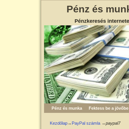
Pénz és mun
Pénzkeresés internet
Pénz és munka
Fektess be a jövőbe
Kezdőlap
→
PayPal számla
→
paypal7