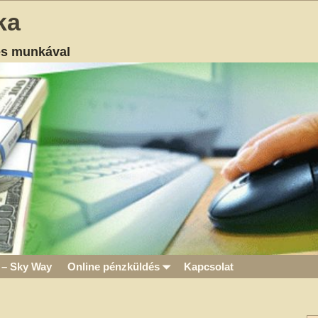
ka
es munkával
 – Sky Way
Online pénzküldés
Kapcsolat