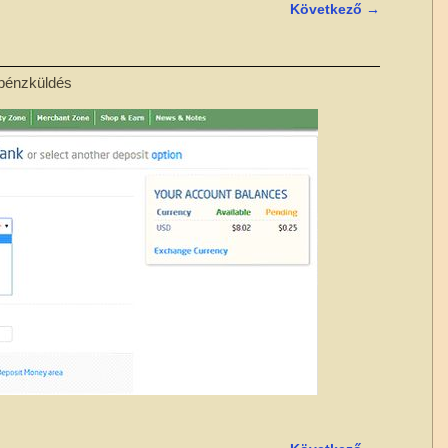
Következő →
 pénzküldés