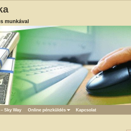
ka
es munkával
 – Sky Way
Online pénzküldés
Kapcsolat