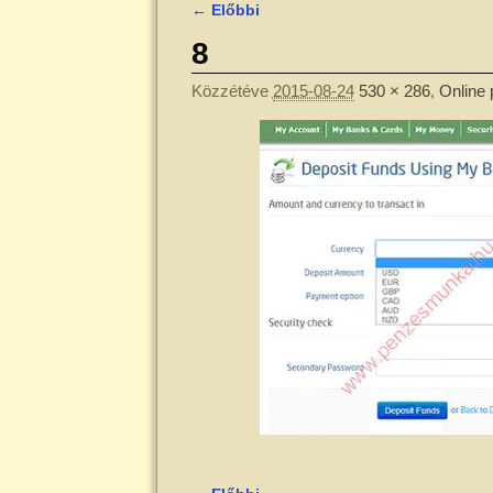
← Előbbi
Kép navigáció
8
Közzétéve
2015-08-24
530 × 286
,
Online