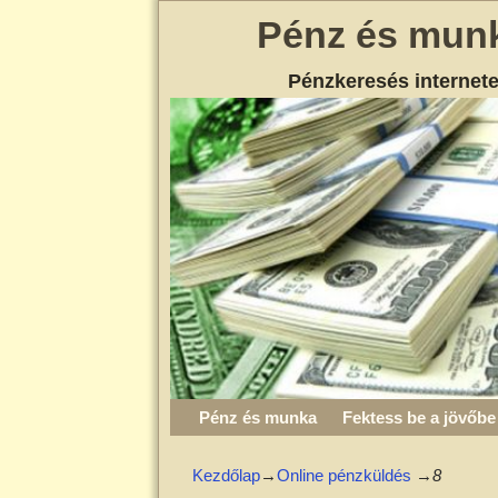
Pénz és mun
Pénzkeresés internet
Pénz és munka
Fektess be a jövőbe
Kezdőlap
→
Online pénzküldés
→
8