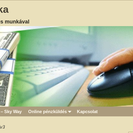
ka
es munkával
 – Sky Way
Online pénzküldés
Kapcsolat
v3