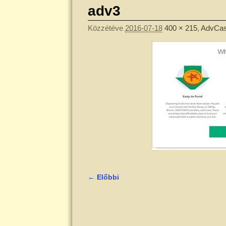
adv3
Közzétéve
2016-07-18
400 × 215
,
AdvCas
← Előbbi
Kép navigáció