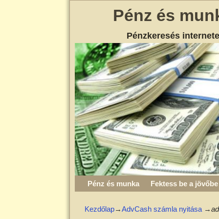
Pénz és mun
Pénzkeresés internet
Pénz és munka
Fektess be a jövőbe
Kezdőlap
→
AdvCash számla nyitása
→
ad