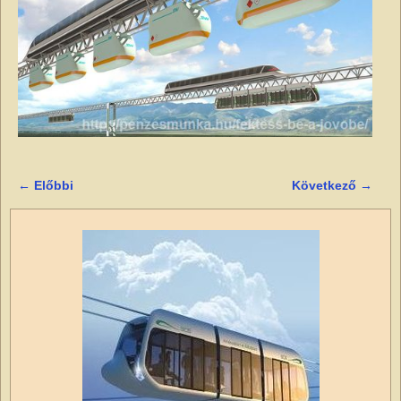
← Előbbi
Következő →
Kép navigáció