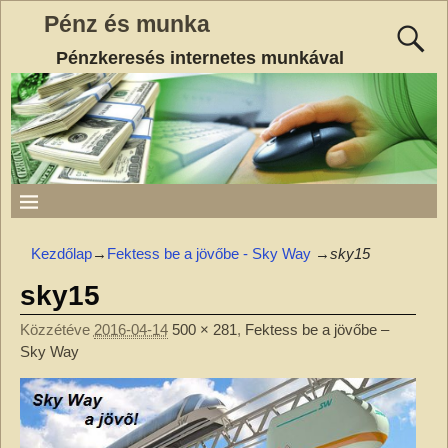
Pénz és munka
Pénzkeresés internetes munkával
Kezdőlap
→
Fektess be a jövőbe - Sky Way
→
sky15
sky15
Közzétéve
2016-04-14
500 × 281
,
Fektess be a jövőbe –
Sky Way